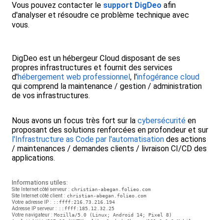
Vous pouvez contacter le
support DigDeo
afin
d'analyser et résoudre ce problème technique avec
vous.
DigDeo est un hébergeur Cloud disposant de ses
propres infrastructures et fournit des services
d'
hébergement web professionnel
, l'
infogérance cloud
qui comprend la maintenance / gestion / administration
de vos infrastructures.
Nous avons un focus très fort sur la
cybersécurité
en
proposant des solutions renforcées en profondeur et sur
l'Infrastructure as Code par l'automatisation
des actions
/ maintenances / demandes clients / livraison CI/CD des
applications.
Informations utiles:
Site Internet côté serveur :
christian-abegan.folieo.com
Site Internet côté client :
christian-abegan.folieo.com
Votre adresse IP :
::ffff:216.73.216.194
Adresse IP serveur :
::ffff:185.12.32.25
Votre navigateur :
Mozilla/5.0 (Linux; Android 14; Pixel 8)